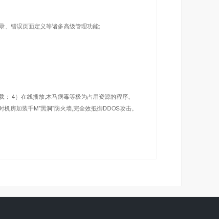
目录、错误页面定义等诸多高级管理功能;
载； 4）在线播放,木马病毒等极为占用资源的程序。
机房加装千M"黑洞"防火墙,完全效抵御DDOS攻击。