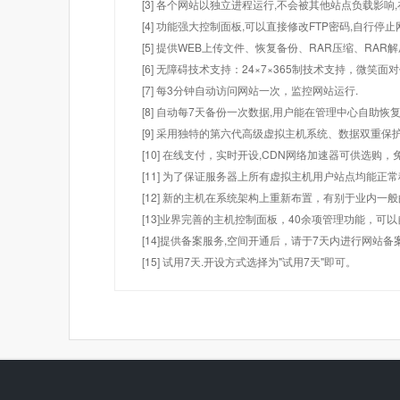
[3] 各个网站以独立进程运行,不会被其他站点负载影响,
[4] 功能强大控制面板,可以直接修改FTP密码,自行停
[5] 提供WEB上传文件、恢复备份、RAR压缩、R
[6] 无障碍技术支持：24×7×365制技术支持，微笑面
[7] 每3分钟自动访问网站一次，监控网站运行.
[8] 自动每7天备份一次数据,用户能在管理中心自助恢复
[9] 采用独特的第六代高级虚拟主机系统、数据双重保
[10] 在线支付，实时开设,CDN网络加速器可供选
[11] 为了保证服务器上所有虚拟主机用户站点均能正
[12] 新的主机在系统架构上重新布置，有别于业内一
[13]业界完善的主机控制面板，40余项管理功能，可
[14]提供备案服务,空间开通后，请于7天内进行网站备
[15] 试用7天.开设方式选择为"试用7天"即可。