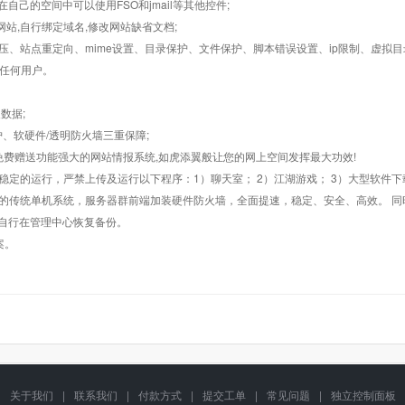
在自己的空间中可以使用FSO和jmail等其他控件;
止网站,自行绑定域名,修改网站缺省文档;
AR解压、站点重定向、mime设置、目录保护、文件保护、脚本错误设置、ip限制、虚拟
对任何用户。
数据;
护、软硬件/透明防火墙三重保障;
购，免费赠送功能强大的网站情报系统,如虎添翼般让您的网上空间发挥最大功效!
常稳定的运行，严禁上传及运行以下程序：1）聊天室； 2）江湖游戏； 3）大型软件下
般的传统单机系统，服务器群前端加装硬件防火墙，全面提速，稳定、安全、高效。 同时
以自行在管理中心恢复备份。
案。
关于我们
|
联系我们
|
付款方式
|
提交工单
|
常见问题
|
独立控制面板