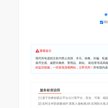
我
重要提示
我司所有虚拟主机均禁止色情、木马、病毒、诈骗、私服
戏币交易、减肥丰胸类、警用品、刷钻、 刷信誉等高风
的监控措施，一经发现违规网站，立即关闭！
所有国内虚
服务标准说明
[1] 基于先锋创易云平台云计算平台，安全、可靠、稳定!
[2] 实时文件防病毒保护,黑客入侵检测,IIS 应用防火