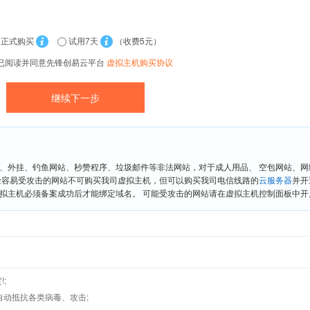
正式购买
试用7天
（收费5元）
已阅读并同意先锋创易云平台
虚拟主机购买协议
、外挂、钓鱼网站、秒赞程序、垃圾邮件等非法网站，对于成人用品、 空包网站、
险容易受攻击的网站不可购买我司虚拟主机，但可以购买我司电信线路的
云服务器
并开
拟主机必须备案成功后才能绑定域名。 可能受攻击的网站请在虚拟主机控制面板中开启“
;
墙,自动抵抗各类病毒、攻击;